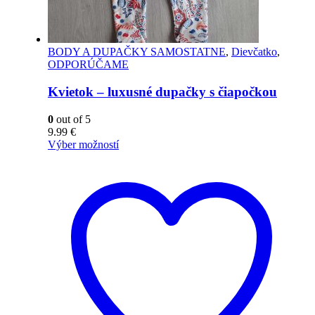
BODY A DUPAČKY SAMOSTATNE
,
Dievčatko
,
ODPORÚČAME
Kvietok – luxusné dupačky s čiapočkou
0
out of 5
9.99
€
Výber možností