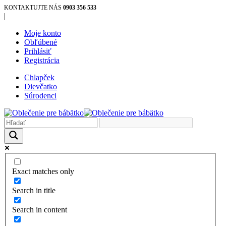
KONTAKTUJTE NÁS
0903 356 533
|
Moje konto
Obľúbené
Prihlásiť
Registrácia
Chlapček
Dievčatko
Súrodenci
Exact matches only
Search in title
Search in content