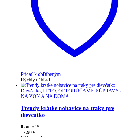
Pridať k obľúbeným
Rýchly náhľad
Dievčatko
,
LETO
,
ODPORÚČAME
,
SÚPRAVY -
NA VON A NA DOMA
Trendy krátke nohavice na traky pre
dievčatko
0
out of 5
17.90
€