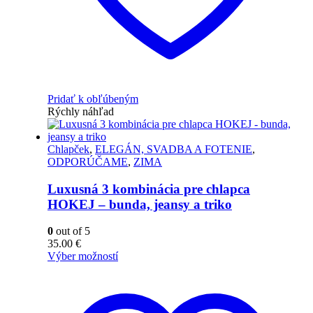
Pridať k obľúbeným
Rýchly náhľad
Chlapček
,
ELEGÁN, SVADBA A FOTENIE
,
ODPORÚČAME
,
ZIMA
Luxusná 3 kombinácia pre chlapca
HOKEJ – bunda, jeansy a triko
0
out of 5
35.00
€
Výber možností