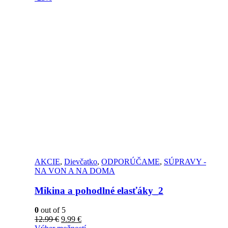
AKCIE
,
Dievčatko
,
ODPORÚČAME
,
SÚPRAVY -
NA VON A NA DOMA
Mikina a pohodlné elasťáky_2
0
out of 5
12.99
€
9.99
€