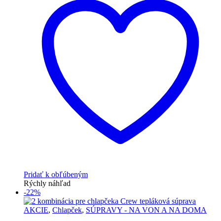
Pridať k obľúbeným
Rýchly náhľad
-22%
AKCIE
,
Chlapček
,
SÚPRAVY - NA VON A NA DOMA