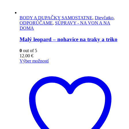
BODY A DUPAČKY SAMOSTATNE
,
Dievčatko
,
ODPORÚČAME
,
SÚPRAVY - NA VON A NA
DOMA
Malý leopard – nohavice na traky a triko
0
out of 5
12.00
€
Výber možností