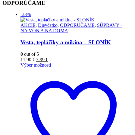
ODPORÚČAME
-33%
AKCIE
,
Dievčatko
,
ODPORÚČAME
,
SÚPRAVY -
NA VON A NA DOMA
Vesta, tepláčiky a mikina – SLONÍK
0
out of 5
11.90
€
7.99
€
Výber možností