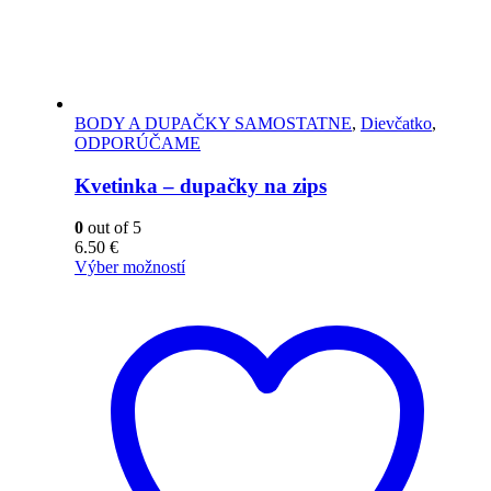
BODY A DUPAČKY SAMOSTATNE
,
Dievčatko
,
ODPORÚČAME
Kvetinka – dupačky na zips
0
out of 5
6.50
€
Výber možností