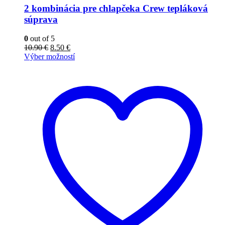
2 kombinácia pre chlapčeka Crew tepláková
súprava
0
out of 5
10.90
€
8.50
€
Výber možností