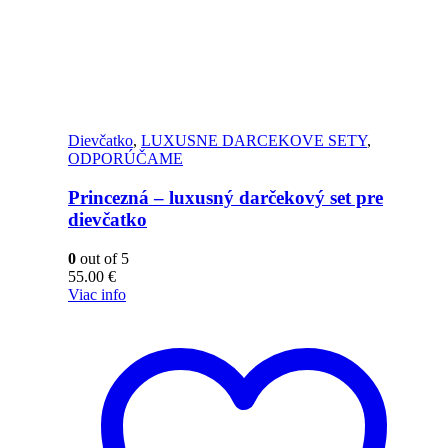
Dievčatko
,
LUXUSNE DARCEKOVE SETY
,
ODPORÚČAME
Princezná – luxusný darčekový set pre
dievčatko
0
out of 5
55.00
€
Viac info