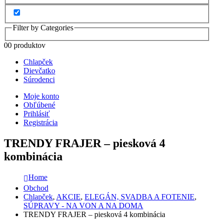
Filter by Categories
0
0 produktov
Chlapček
Dievčatko
Súrodenci
Moje konto
Obľúbené
Prihlásiť
Registrácia
TRENDY FRAJER – piesková 4
kombinácia
Home
Obchod
Chlapček
,
AKCIE
,
ELEGÁN, SVADBA A FOTENIE
,
SÚPRAVY - NA VON A NA DOMA
TRENDY FRAJER – piesková 4 kombinácia