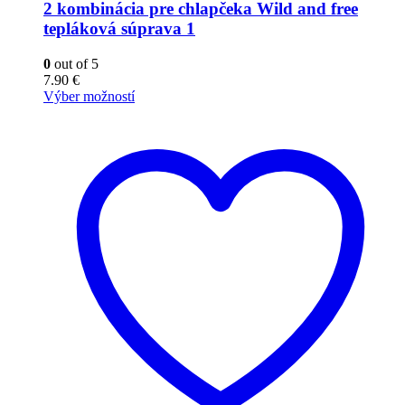
2 kombinácia pre chlapčeka Wild and free
tepláková súprava 1
0
out of 5
7.90
€
Výber možností