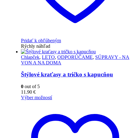
Pridať k obľúbeným
Rýchly náhľad
Chlapček
,
LETO
,
ODPORÚČAME
,
SÚPRAVY - NA
VON A NA DOMA
Štýlové kraťasy a tričko s kapucňou
0
out of 5
11.90
€
Výber možností