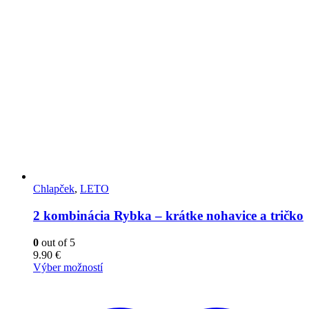
Chlapček
,
LETO
2 kombinácia Rybka – krátke nohavice a tričko
0
out of 5
9.90
€
Výber možností