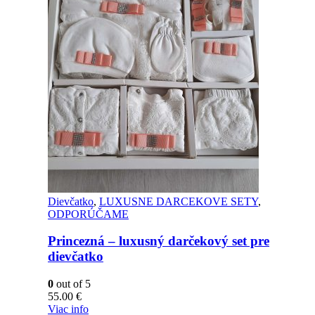
Dievčatko
,
LUXUSNE DARCEKOVE SETY
,
ODPORÚČAME
Princezná – luxusný darčekový set pre
dievčatko
0
out of 5
55.00
€
Viac info