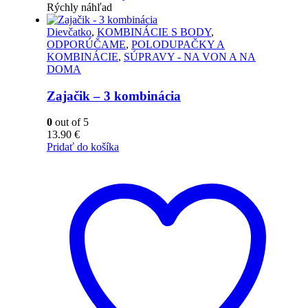
Rýchly náhľad
Dievčatko
,
KOMBINÁCIE S BODY
,
ODPORÚČAME
,
POLODUPAČKY A
KOMBINÁCIE
,
SÚPRAVY - NA VON A NA
DOMA
Zajačik – 3 kombinácia
0
out of 5
13.90
€
Pridať do košíka