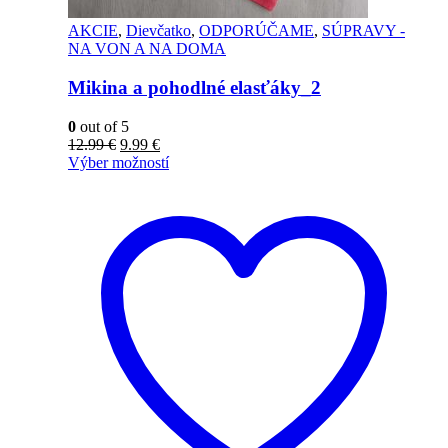
AKCIE
,
Dievčatko
,
ODPORÚČAME
,
SÚPRAVY -
NA VON A NA DOMA
Mikina a pohodlné elasťáky_2
0
out of 5
12.99
€
9.99
€
Výber možností