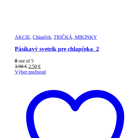
AKCIE
,
Chlapček
,
TRIČKÁ, MIKINKY
Pásikavý svetrík pre chlapčeka_2
0
out of 5
3.90
€
2.50
€
Výber možností