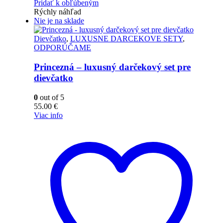
Pridať k obľúbeným
Rýchly náhľad
Nie je na sklade
Dievčatko
,
LUXUSNE DARCEKOVE SETY
,
ODPORÚČAME
Princezná – luxusný darčekový set pre
dievčatko
0
out of 5
55.00
€
Viac info