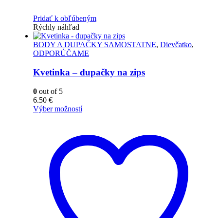
Pridať k obľúbeným
Rýchly náhľad
BODY A DUPAČKY SAMOSTATNE
,
Dievčatko
,
ODPORÚČAME
Kvetinka – dupačky na zips
0
out of 5
6.50
€
Výber možností