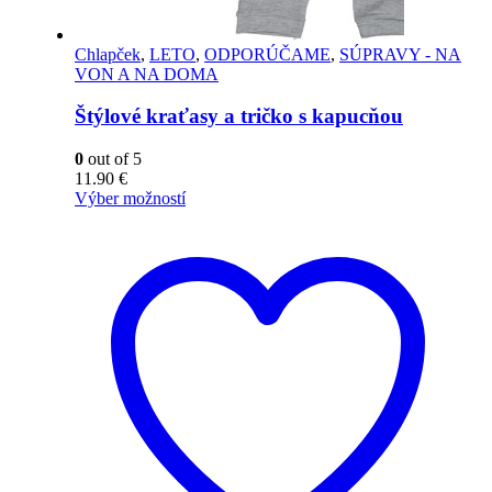
Chlapček
,
LETO
,
ODPORÚČAME
,
SÚPRAVY - NA
VON A NA DOMA
Štýlové kraťasy a tričko s kapucňou
0
out of 5
11.90
€
Výber možností