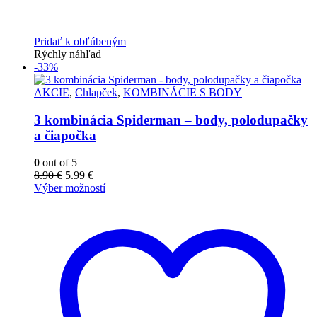
Pridať k obľúbeným
Rýchly náhľad
-33%
AKCIE
,
Chlapček
,
KOMBINÁCIE S BODY
3 kombinácia Spiderman – body, polodupačky
a čiapočka
0
out of 5
8.90
€
5.99
€
Výber možností