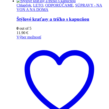
Chlapček
,
LETO
,
ODPORÚČAME
,
SÚPRAVY - NA
VON A NA DOMA
Štýlové kraťasy a tričko s kapucňou
0
out of 5
11.90
€
Výber možností