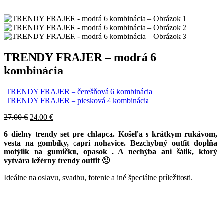
TRENDY FRAJER – modrá 6
kombinácia
TRENDY FRAJER – čerešňová 6 kombinácia
TRENDY FRAJER – piesková 4 kombinácia
27.00
€
24.00
€
6 dielny trendy set pre chlapca. Košeľa s krátkym rukávom,
vesta na gombíky, capri nohavice.
Bezchybný outfit dopĺňa
motýlik na gumičku, opasok . A nechýba ani šálik, ktorý
vytvára ležérny trendy outfit 🙂
Ideálne na oslavu, svadbu, fotenie a iné špeciálne príležitosti.