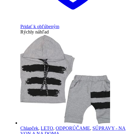
Pridať k obľúbeným
Rýchly náhľad
Chlapček
,
LETO
,
ODPORÚČAME
,
SÚPRAVY - NA
VON A NA DOMA