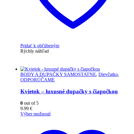
Pridať k obľúbeným
Rýchly náhľad
BODY A DUPAČKY SAMOSTATNE
,
Dievčatko
,
ODPORÚČAME
Kvietok – luxusné dupačky s čiapočkou
0
out of 5
9.99
€
Výber možností