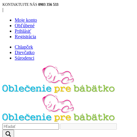
KONTAKTUJTE NÁS
0903 356 533
|
Moje konto
Obľúbené
Prihlásiť
Registrácia
Chlapček
Dievčatko
Súrodenci