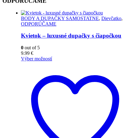
ODPORÚČAME
BODY A DUPAČKY SAMOSTATNE
,
Dievčatko
,
ODPORÚČAME
Kvietok – luxusné dupačky s čiapočkou
0
out of 5
9.99
€
Výber možností