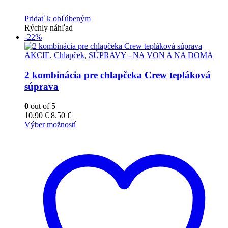
Pridať k obľúbeným
Rýchly náhľad
-22%
AKCIE
,
Chlapček
,
SÚPRAVY - NA VON A NA DOMA
2 kombinácia pre chlapčeka Crew tepláková
súprava
0
out of 5
10.90
€
8.50
€
Výber možností