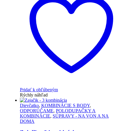
Pridať k obľúbeným
Rýchly náhľad
Dievčatko
,
KOMBINÁCIE S BODY
,
ODPORÚČAME
,
POLODUPAČKY A
KOMBINÁCIE
,
SÚPRAVY - NA VON A NA
DOMA