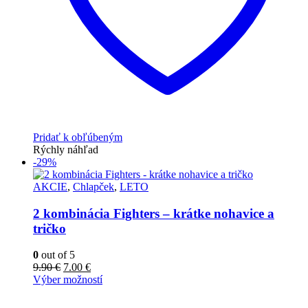
Pridať k obľúbeným
Rýchly náhľad
-29%
AKCIE
,
Chlapček
,
LETO
2 kombinácia Fighters – krátke nohavice a
tričko
0
out of 5
9.90
€
7.00
€
Výber možností