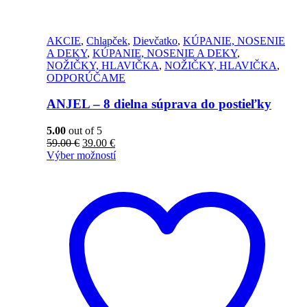
AKCIE
,
Chlapček
,
Dievčatko
,
KÚPANIE, NOSENIE
A DEKY
,
KÚPANIE, NOSENIE A DEKY
,
NOŽIČKY, HLAVIČKA
,
NOŽIČKY, HLAVIČKA
,
ODPORÚČAME
ANJEL – 8 dielna súprava do postieľky
5.00
out of 5
59.00
€
39.00
€
Výber možností