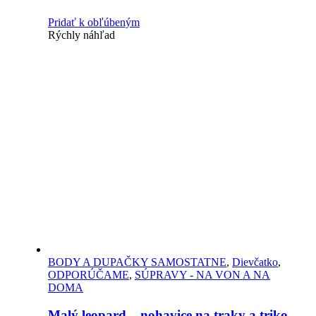
Pridať k obľúbeným
Rýchly náhľad
BODY A DUPAČKY SAMOSTATNE
,
Dievčatko
,
ODPORÚČAME
,
SÚPRAVY - NA VON A NA
DOMA
Malý leopard – nohavice na traky a triko