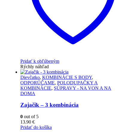
Pridať k obľúbeným
Rýchly náhľad
Dievčatko
,
KOMBINÁCIE S BODY
,
ODPORÚČAME
,
POLODUPAČKY A
KOMBINÁCIE
,
SÚPRAVY - NA VON A NA
DOMA
Zajačik – 3 kombinácia
0
out of 5
13.90
€
Pridať do košíka