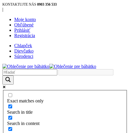
KONTAKTUJTE NÁS
0903 356 533
|
Moje konto
Obľúbené
Prihlásiť
Registrácia
Chlapček
Dievčatko
Súrodenci
Exact matches only
Search in title
Search in content