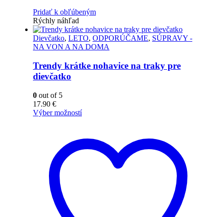
Pridať k obľúbeným
Rýchly náhľad
Dievčatko
,
LETO
,
ODPORÚČAME
,
SÚPRAVY -
NA VON A NA DOMA
Trendy krátke nohavice na traky pre
dievčatko
0
out of 5
17.90
€
Výber možností