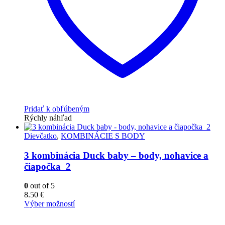
Pridať k obľúbeným
Rýchly náhľad
Dievčatko
,
KOMBINÁCIE S BODY
3 kombinácia Duck baby – body, nohavice a
čiapočka_2
0
out of 5
8.50
€
Výber možností