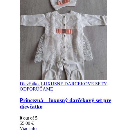
Dievčatko
,
LUXUSNE DARCEKOVE SETY
,
ODPORÚČAME
Princezná – luxusný darčekový set pre
dievčatko
0
out of 5
55.00
€
Viac info