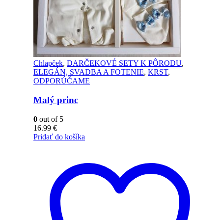
Chlapček
,
DARČEKOVÉ SETY K PÔRODU
,
ELEGÁN, SVADBA A FOTENIE
,
KRST
,
ODPORÚČAME
Malý princ
0
out of 5
16.99
€
Pridať do košíka