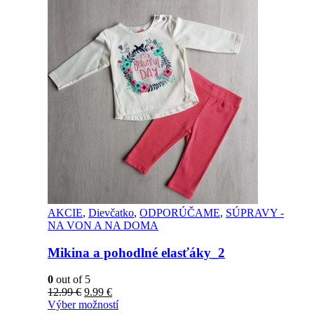
AKCIE
,
Dievčatko
,
ODPORÚČAME
,
SÚPRAVY -
NA VON A NA DOMA
Mikina a pohodlné elasťáky_2
0
out of 5
12.99
€
9.99
€
Výber možností