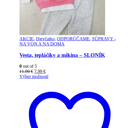
AKCIE
,
Dievčatko
,
ODPORÚČAME
,
SÚPRAVY -
NA VON A NA DOMA
Vesta, tepláčiky a mikina – SLONÍK
0
out of 5
11.90
€
7.99
€
Výber možností