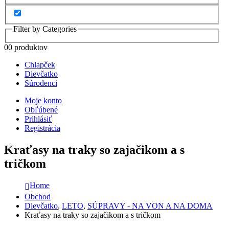
Filter by Categories
0
0 produktov
Chlapček
Dievčatko
Súrodenci
Moje konto
Obľúbené
Prihlásiť
Registrácia
Kraťasy na traky so zajačikom a s
tričkom
Home
Obchod
Dievčatko
,
LETO
,
SÚPRAVY - NA VON A NA DOMA
Kraťasy na traky so zajačikom a s tričkom