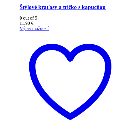
Štýlové kraťasy a tričko s kapucňou
0
out of 5
11.90
€
Výber možností