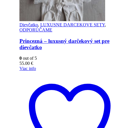
Dievčatko
,
LUXUSNE DARCEKOVE SETY
,
ODPORÚČAME
Princezná – luxusný darčekový set pre
dievčatko
0
out of 5
55.00
€
Viac info