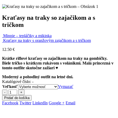
Kraťasy na traky so zajačikom a s
tričkom
Minnie – tepláčiky a mikinka
Kraťasy na traky s oranžovým zajačikom a s tričkom
12.50
€
Krátke riflové kraťasy so zajačikom na traky na gombičky.
Biele tričko s krátkym rukávom s volánikmi. Malá princezná v
tomto outfite skutočne zažiari ♥
Moderný a pohodlný outfit na letné dni.
Katalógové číslo:
-
Veľkosť
Vymazať
-
+
Pridať do košíka
Facebook
Twitter
LinkedIn
Google +
Email