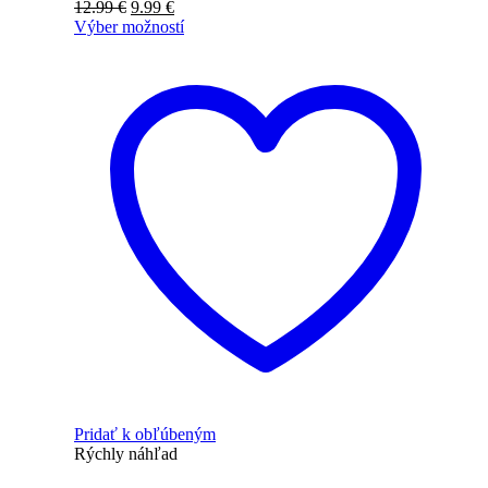
12.99
€
9.99
€
Výber možností
Pridať k obľúbeným
Rýchly náhľad