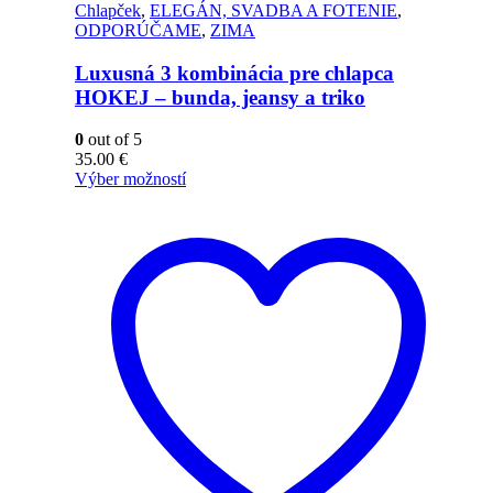
Chlapček
,
ELEGÁN, SVADBA A FOTENIE
,
ODPORÚČAME
,
ZIMA
Luxusná 3 kombinácia pre chlapca
HOKEJ – bunda, jeansy a triko
0
out of 5
35.00
€
Výber možností