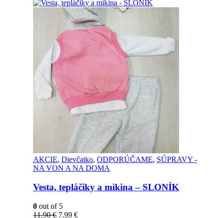
AKCIE
,
Dievčatko
,
ODPORÚČAME
,
SÚPRAVY -
NA VON A NA DOMA
Vesta, tepláčiky a mikina – SLONÍK
0
out of 5
11.90
€
7.99
€