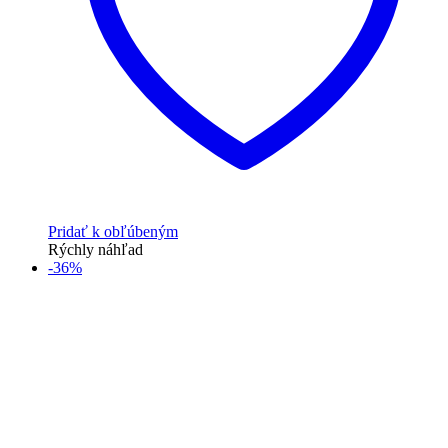
Pridať k obľúbeným
Rýchly náhľad
-36%