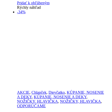
Pridať k obľúbeným
Rýchly náhľad
-34%
AKCIE
,
Chlapček
,
Dievčatko
,
KÚPANIE, NOSENIE
A DEKY
,
KÚPANIE, NOSENIE A DEKY
,
NOŽIČKY, HLAVIČKA
,
NOŽIČKY, HLAVIČKA
,
ODPORÚČAME