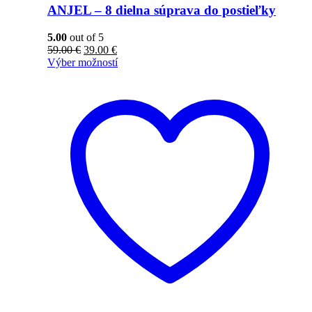
ANJEL – 8 dielna súprava do postieľky
5.00
out of 5
59.00
€
39.00
€
Výber možností