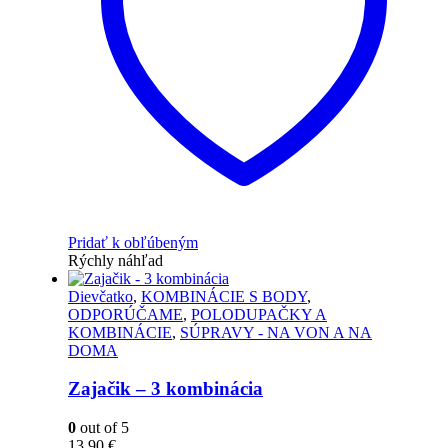
Pridať k obľúbeným
Rýchly náhľad
Dievčatko
,
KOMBINÁCIE S BODY
,
ODPORÚČAME
,
POLODUPAČKY A
KOMBINÁCIE
,
SÚPRAVY - NA VON A NA
DOMA
Zajačik – 3 kombinácia
0
out of 5
13.90
€