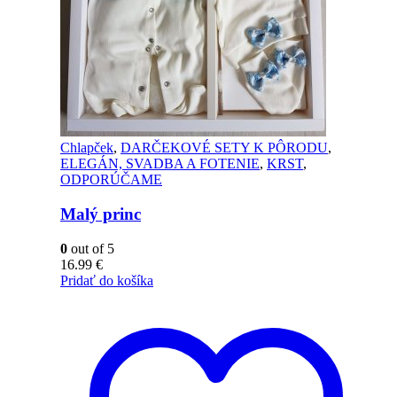
Chlapček
,
DARČEKOVÉ SETY K PÔRODU
,
ELEGÁN, SVADBA A FOTENIE
,
KRST
,
ODPORÚČAME
Malý princ
0
out of 5
16.99
€
Pridať do košíka