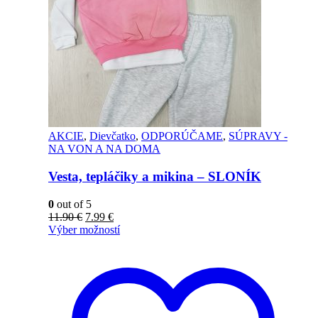
AKCIE
,
Dievčatko
,
ODPORÚČAME
,
SÚPRAVY -
NA VON A NA DOMA
Vesta, tepláčiky a mikina – SLONÍK
0
out of 5
11.90
€
7.99
€
Výber možností