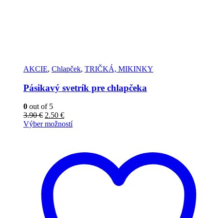
AKCIE
,
Chlapček
,
TRIČKÁ, MIKINKY
Pásikavý svetrík pre chlapčeka
0
out of 5
3.90
€
2.50
€
Výber možností