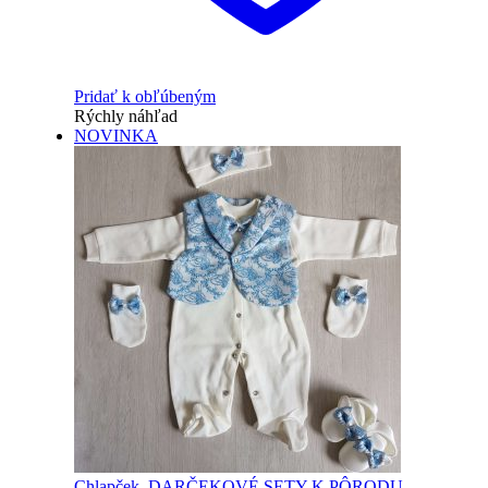
Pridať k obľúbeným
Rýchly náhľad
NOVINKA
Chlapček
,
DARČEKOVÉ SETY K PÔRODU
,