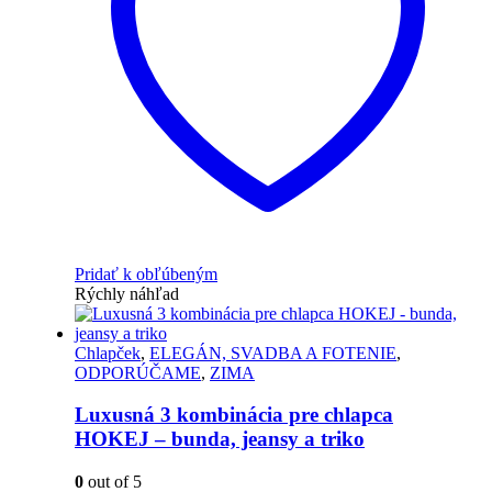
Pridať k obľúbeným
Rýchly náhľad
Chlapček
,
ELEGÁN, SVADBA A FOTENIE
,
ODPORÚČAME
,
ZIMA
Luxusná 3 kombinácia pre chlapca
HOKEJ – bunda, jeansy a triko
0
out of 5