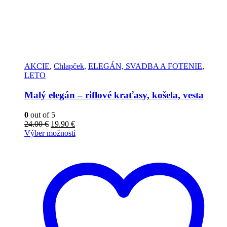
AKCIE
,
Chlapček
,
ELEGÁN, SVADBA A FOTENIE
,
LETO
Malý elegán – riflové kraťasy, košela, vesta
0
out of 5
24.00
€
19.90
€
Výber možností