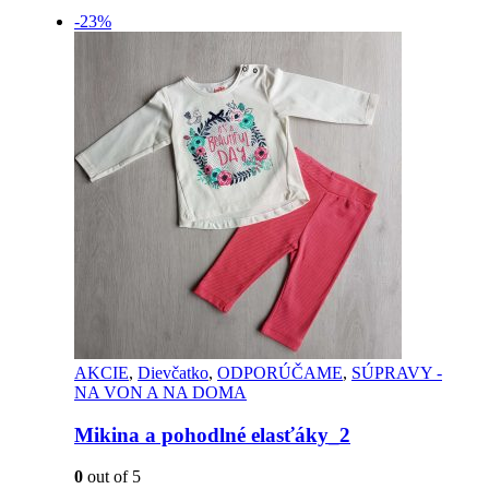
-23%
AKCIE
,
Dievčatko
,
ODPORÚČAME
,
SÚPRAVY -
NA VON A NA DOMA
Mikina a pohodlné elasťáky_2
0
out of 5