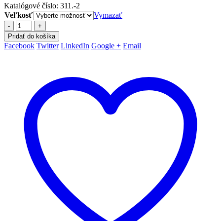
Katalógové číslo:
311.-2
Veľkosť
Vymazať
-
+
Pridať do košíka
Facebook
Twitter
LinkedIn
Google +
Email