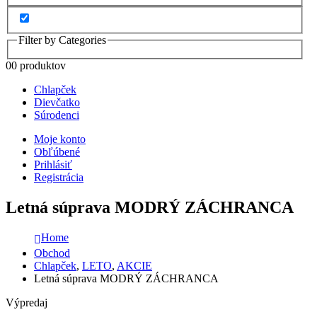
Filter by Categories
0
0 produktov
Chlapček
Dievčatko
Súrodenci
Moje konto
Obľúbené
Prihlásiť
Registrácia
Letná súprava MODRÝ ZÁCHRANCA
Home
Obchod
Chlapček
,
LETO
,
AKCIE
Letná súprava MODRÝ ZÁCHRANCA
Výpredaj