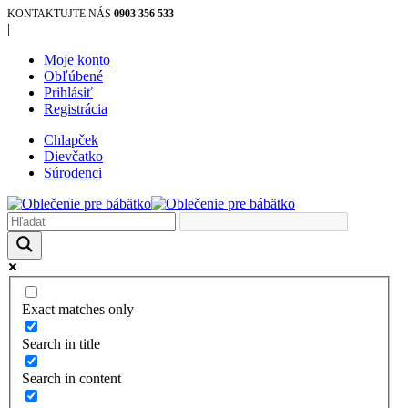
KONTAKTUJTE NÁS
0903 356 533
|
Moje konto
Obľúbené
Prihlásiť
Registrácia
Chlapček
Dievčatko
Súrodenci
Exact matches only
Search in title
Search in content