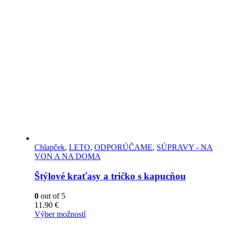
Chlapček
,
LETO
,
ODPORÚČAME
,
SÚPRAVY - NA
VON A NA DOMA
Štýlové kraťasy a tričko s kapucňou
0
out of 5
11.90
€
Výber možností