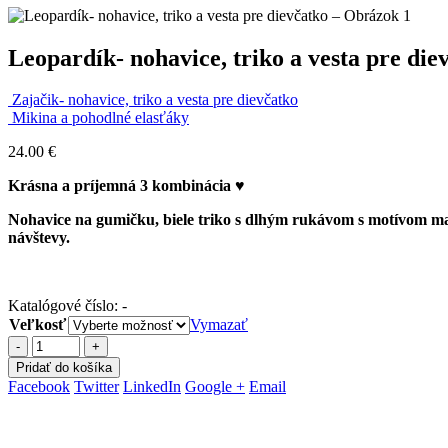
Leopardík- nohavice, triko a vesta pre die
Zajačik- nohavice, triko a vesta pre dievčatko
Mikina a pohodlné elasťáky
24.00
€
Krásna a príjemná 3 kombinácia
♥
Nohavice na gumičku, biele triko s dlhým rukávom s motívom ma
návštevy.
Katalógové číslo:
-
Veľkosť
Vymazať
-
+
Pridať do košíka
Facebook
Twitter
LinkedIn
Google +
Email