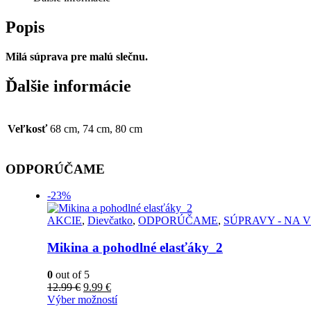
Popis
Milá súprava pre malú slečnu.
Ďalšie informácie
Veľkosť
68 cm, 74 cm, 80 cm
ODPORÚČAME
-23%
AKCIE
,
Dievčatko
,
ODPORÚČAME
,
SÚPRAVY - NA 
Mikina a pohodlné elasťáky_2
0
out of 5
12.99
€
9.99
€
Výber možností