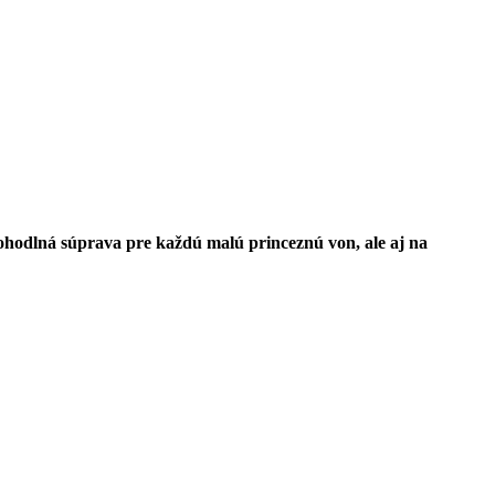
 pohodlná súprava pre každú malú princeznú von,
ale aj na