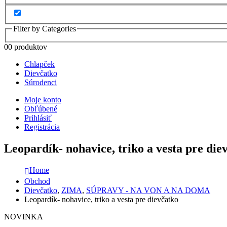
Filter by Categories
0
0 produktov
Chlapček
Dievčatko
Súrodenci
Moje konto
Obľúbené
Prihlásiť
Registrácia
Leopardík- nohavice, triko a vesta pre die
Home
Obchod
Dievčatko
,
ZIMA
,
SÚPRAVY - NA VON A NA DOMA
Leopardík- nohavice, triko a vesta pre dievčatko
NOVINKA