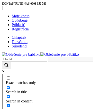
KONTAKTUJTE NÁS
0903 356 533
|
Moje konto
Obľúbené
Prihlásiť
Registrácia
Chlapček
Dievčatko
Súrodenci
Exact matches only
Search in title
Search in content