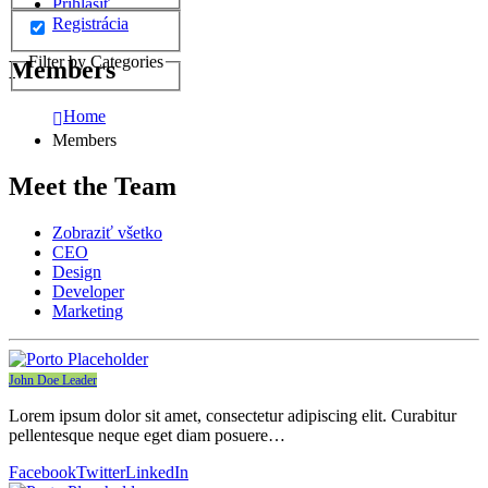
Prihlásiť
Registrácia
Filter by Categories
Members
Home
Members
Meet the
Team
Zobraziť všetko
CEO
Design
Developer
Marketing
John Doe
Leader
Lorem ipsum dolor sit amet, consectetur adipiscing elit. Curabitur
pellentesque neque eget diam posuere…
Facebook
Twitter
LinkedIn